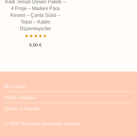
Kedi Temalı Desen Paketi –
4 Proje – Madeni Para
Kesesi – Çanta Süsü –
Tepsi – Kablo
Düzenleyiciler
5'ten
4.89
6,00
€
oy aldı
Bize Ulaşın
Gizlilik Politikası
Şartlar ve Koşullar
©
2026
Tarafından
NomadeEl Sanatları