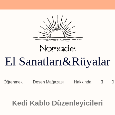
El Sanatları&Rüyalar
Öğrenmek
Desen Mağazası
Hakkında
Ücretsiz Deri El Sanatları Desenleri
,
Desenler ve Şablonlar
Kedi Kablo Düzenleyicileri