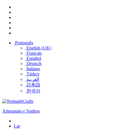
Português
English (UK)
Français
Español
Deutsch
Italiano
Türkçe
العربية
日本語
한국어
Artesanato e Sonhos
Lar