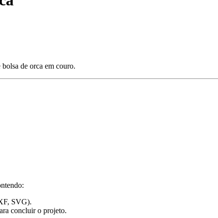
ca
e bolsa de orca em couro.
ontendo:
DXF, SVG).
ara concluir o projeto.