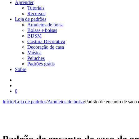
Aprender
Tutoriais
Recursos
Loja de padrões
Amuletos de bolsa
Bolsas e bolsas
BDSM
Costura Decorativa
Decoração de casa
Música
Peluches
Padrões grátis
Sobre
0
Início
/
Loja de padrões
/
Amuletos de bolsa
/
Padrão de encanto de saco 