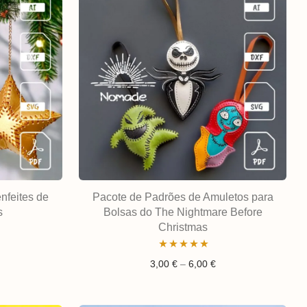
nfeites de
Pacote de Padrões de Amuletos para
s
Bolsas do The Nightmare Before
Christmas
Avaliação
Gama de preços: 3,0
3,00
€
–
6,00
€
5.00
de 5