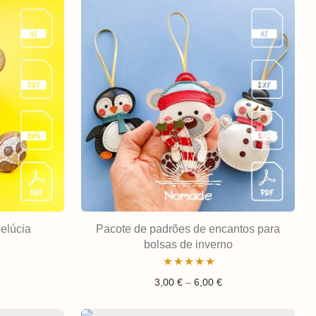
elúcia
Pacote de padrões de encantos para
bolsas de inverno
Avaliação
Gama de preços: 3,0
3,00
€
–
6,00
€
5.00
de 5