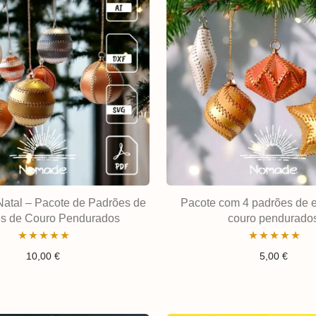
Natal – Pacote de Padrões de
Pacote com 4 padrões de e
es de Couro Pendurados
couro pendurado
Avaliação
Avaliação
10,00
€
5,00
€
5.00
de 5
5.00
de 5