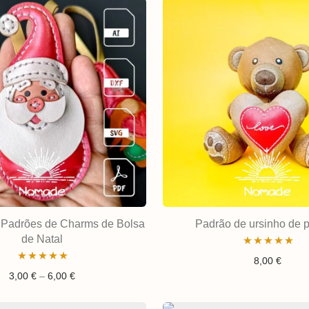
 Padrões de Charms de Bolsa
Padrão de ursinho de p
de Natal
Avaliação
8,00
€
Avaliação
Gama de preços: 3,00 € a 6,00 €
3,00
€
–
6,00
€
5.00
de 5
5.00
de 5