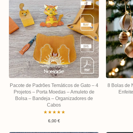
Pacote de Padrões Temáticos de Gato – 4
8 Bolas de 
Projetos – Porta Moedas – Amuleto de
Enfeit
Bolsa – Bandeja – Organizadores de
Cabos
Avaliação
6,00
€
4.89
de 5