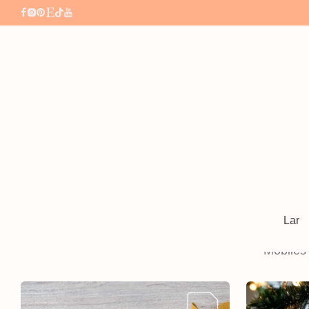
All
Amuletos de bolsa
Bolsas e bolsas
Lar
⁄
⁄
Móbiles