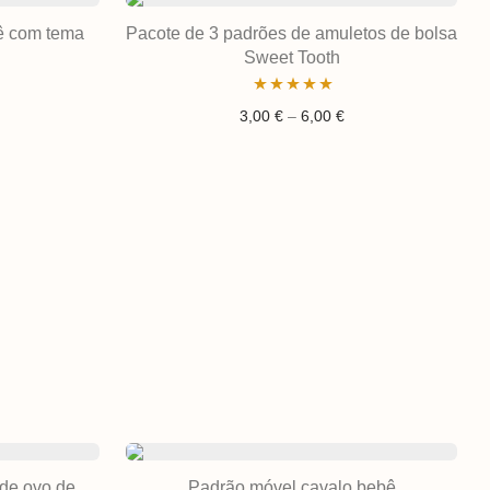
bê com tema
Pacote de 3 padrões de amuletos de bolsa
Sweet Tooth
Avaliação
Gama de preços: 3,0
3,00
€
–
6,00
€
5.00
de 5
 de ovo de
Padrão móvel cavalo bebê