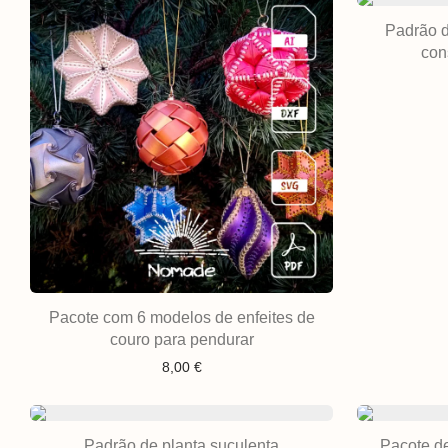
Padrão 
con
Pacote com 6 modelos de enfeites de
couro para pendurar
8,00
€
Padrão de planta suculenta
Pacote d