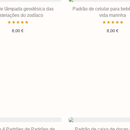
de lâmpada geodésica das
Padrão de celular para be
stelações do zodíaco
vida marinha
Avaliação
Avaliação
8,00
€
8,00
€
4.92
de 5
5.00
de 5
e 4 Padrões de Padrões de
Padrão de caixa de doces