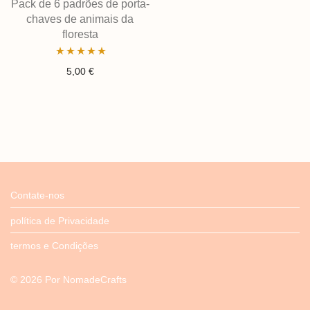
Pack de 6 padrões de porta-
chaves de animais da
floresta
Avaliação
5,00
€
4.95
de 5
Contate-nos
política de Privacidade
termos e Condições
©
2026
Por
NomadeCrafts