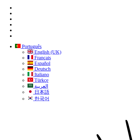
Português
English (UK)
Français
Español
Deutsch
Italiano
Türkçe
العربية
日本語
한국어