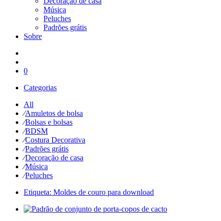
Decoração de casa
Música
Peluches
Padrões grátis
Sobre
0
Categorias
All
⁄
Amuletos de bolsa
⁄
Bolsas e bolsas
⁄
BDSM
⁄
Costura Decorativa
⁄
Padrões grátis
⁄
Decoração de casa
⁄
Música
⁄
Peluches
Etiqueta:
Moldes de couro para download