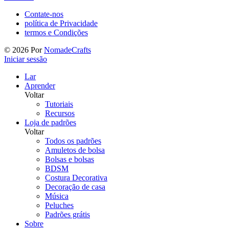
Contate-nos
política de Privacidade
termos e Condições
©
2026
Por
NomadeCrafts
Iniciar sessão
Lar
Aprender
Voltar
Tutoriais
Recursos
Loja de padrões
Voltar
Todos os padrões
Amuletos de bolsa
Bolsas e bolsas
BDSM
Costura Decorativa
Decoração de casa
Música
Peluches
Padrões grátis
Sobre