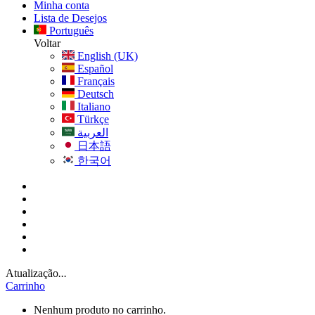
Minha conta
Lista de Desejos
Português
Voltar
English (UK)
Español
Français
Deutsch
Italiano
Türkçe
العربية
日本語
한국어
Atualização
...
Carrinho
Nenhum produto no carrinho.