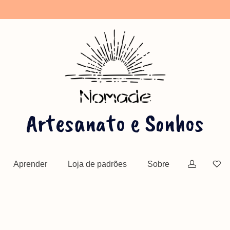
Artesanato e Sonhos
BDSM
Costura Decorativa
Padrões grátis
Aprender
Loja de padrões
Sobre
⁄
⁄
⁄
⁄