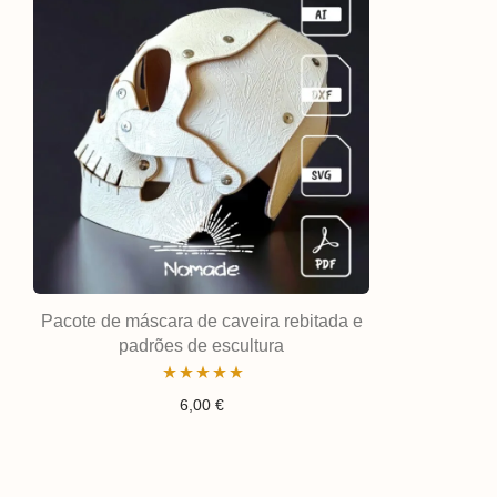
Pacote de máscara de caveira rebitada e
padrões de escultura
Avaliação
6,00
€
5.00
de 5