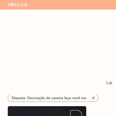
All
Amuletos de bolsa
Bolsas e bolsas
Lar
⁄
⁄
Etiqueta:
Decoração de caveira faça você mesmo