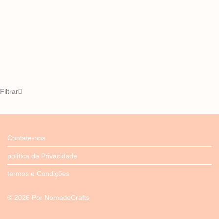
Filtrar
Contate-nos
política de Privacidade
termos e Condições
©
2026
Por
NomadeCrafts