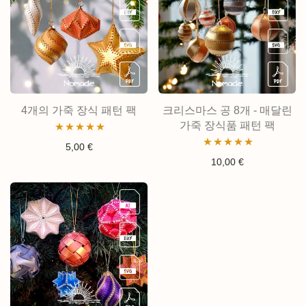
4개의 가죽 장식 패턴 팩
크리스마스 공 8개 - 매달린
가죽 장식품 패턴 팩
5종
5.00
로
5,00
€
5종
5.00
로
10,00
€
평가됨
평가됨