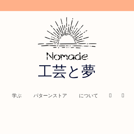
工芸と夢
＆財布
BDSM
飾りステッチ
無料パターン
学ぶ
パターンストア
について
⁄
⁄
⁄
⁄