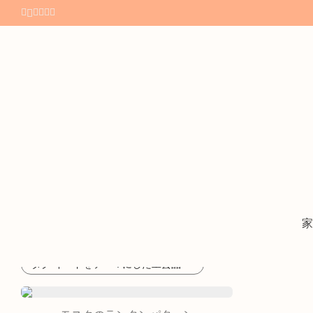
All
バッグチャーム
バッグ
家
⁄
⁄
タグ
イードをテーマにした工芸品