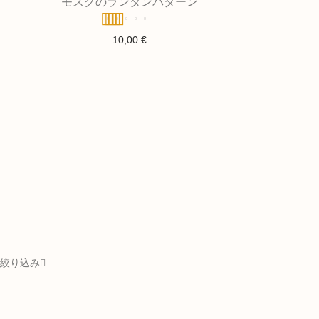
モスクのランタンパターン
5段階中
5.00
10,00
€
の評価
絞り込み