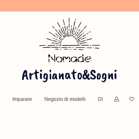
Artigianato&Sogni
ete
Sesso Orale
Cuciture decorative
Modelli 
Imparare
Negozio di modelli
Di
⁄
⁄
⁄