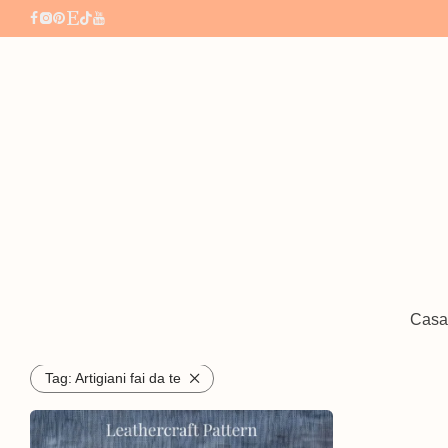
All
Ciondoli per borse
Borse e portamon
Casa
⁄
⁄
Tag:
Artigiani fai da te