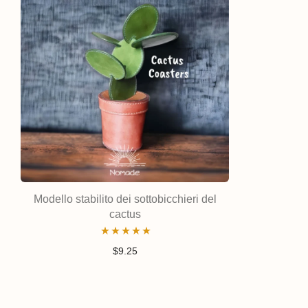
Modello stabilito dei sottobicchieri del
cactus
Valutato
$
9.25
4.97
su 5