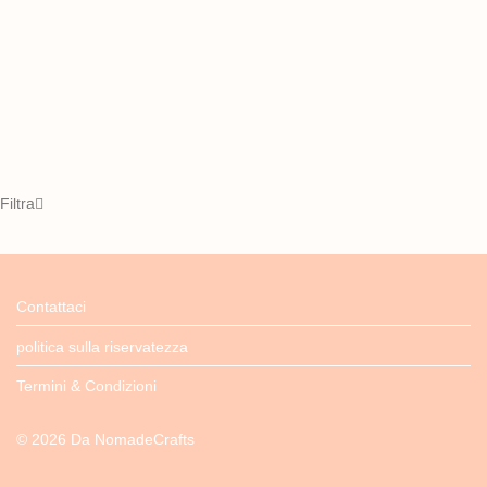
Filtra
Contattaci
politica sulla riservatezza
Termini & Condizioni
©
2026
Da
NomadeCrafts