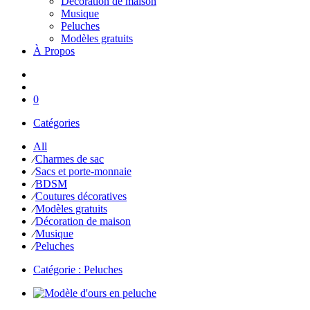
Décoration de maison
Musique
Peluches
Modèles gratuits
À Propos
0
Catégories
All
⁄
Charmes de sac
⁄
Sacs et porte-monnaie
⁄
BDSM
⁄
Coutures décoratives
⁄
Modèles gratuits
⁄
Décoration de maison
⁄
Musique
⁄
Peluches
Catégorie :
Peluches