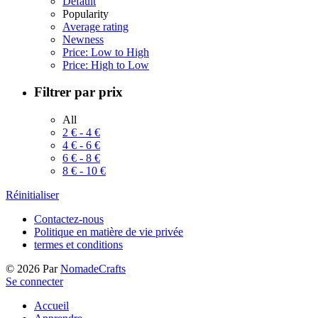
Default
Popularity
Average rating
Newness
Price: Low to High
Price: High to Low
Filtrer par prix
All
2
€
-
4
€
4
€
-
6
€
6
€
-
8
€
8
€
-
10
€
Réinitialiser
Contactez-nous
Politique en matière de vie privée
termes et conditions
©
2026
Par
NomadeCrafts
Se connecter
Accueil