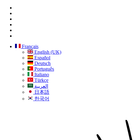
Français
English (UK)
Español
Deutsch
Português
Italiano
Türkçe
العربية
日本語
한국어