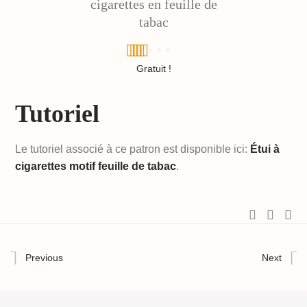
cigarettes en feuille de
tabac
Note
Gratuit !
5.00
sur 5
Tutoriel
Le tutoriel associé à ce patron est disponible ici:
Étui à
cigarettes motif feuille de tabac
.
Previous
Next