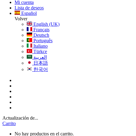
Mi cuenta
Lista de deseos
Español
Volver
English (UK)
Français
Deutsch
Português
Italiano
Türkçe
العربية
日本語
한국어
Actualización de
...
Carrito
No hay productos en el carrito.