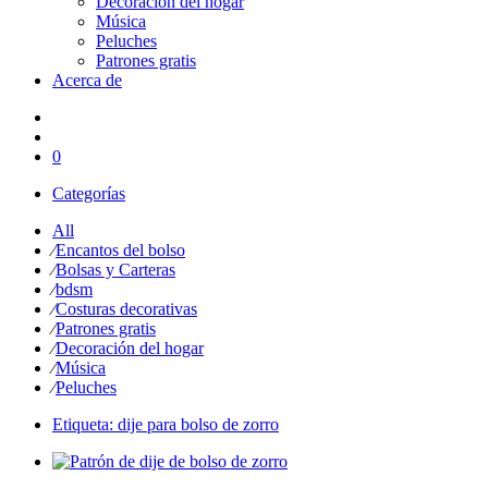
Decoración del hogar
Música
Peluches
Patrones gratis
Acerca de
0
Categorías
All
⁄
Encantos del bolso
⁄
Bolsas y Carteras
⁄
bdsm
⁄
Costuras decorativas
⁄
Patrones gratis
⁄
Decoración del hogar
⁄
Música
⁄
Peluches
Etiqueta:
dije para bolso de zorro