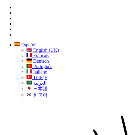
Español
English (UK)
Français
Deutsch
Português
Italiano
Türkçe
العربية
日本語
한국어