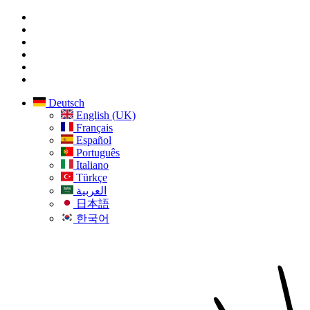
Deutsch
English (UK)
Français
Español
Português
Italiano
Türkçe
العربية
日本語
한국어