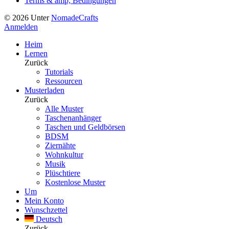
Terms & amp; Bedingungen
©
2026
Unter
NomadeCrafts
Anmelden
Heim
Lernen
Zurück
Tutorials
Ressourcen
Musterladen
Zurück
Alle Muster
Taschenanhänger
Taschen und Geldbörsen
BDSM
Ziernähte
Wohnkultur
Musik
Plüschtiere
Kostenlose Muster
Um
Mein Konto
Wunschzettel
Deutsch
Zurück