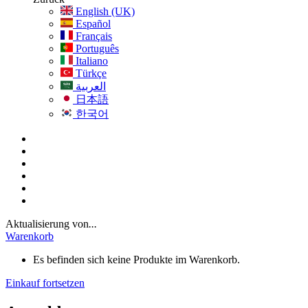
English (UK)
Español
Français
Português
Italiano
Türkçe
العربية
日本語
한국어
Aktualisierung von
...
Warenkorb
Es befinden sich keine Produkte im Warenkorb.
Einkauf fortsetzen