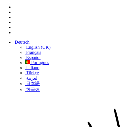
Deutsch
English (UK)
Français
Español
Português
Italiano
Türkçe
العربية
日本語
한국어