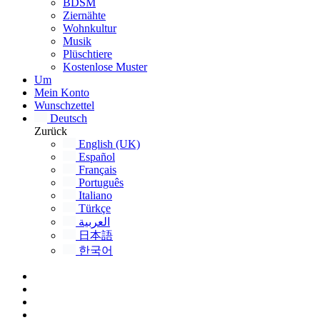
BDSM
Ziernähte
Wohnkultur
Musik
Plüschtiere
Kostenlose Muster
Um
Mein Konto
Wunschzettel
Deutsch
Zurück
English (UK)
Español
Français
Português
Italiano
Türkçe
العربية
日本語
한국어