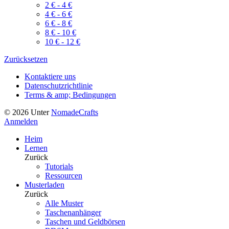
2
€
-
4
€
4
€
-
6
€
6
€
-
8
€
8
€
-
10
€
10
€
-
12
€
Zurücksetzen
Kontaktiere uns
Datenschutzrichtlinie
Terms & amp; Bedingungen
©
2026
Unter
NomadeCrafts
Anmelden
Heim
Lernen
Zurück
Tutorials
Ressourcen
Musterladen
Zurück
Alle Muster
Taschenanhänger
Taschen und Geldbörsen