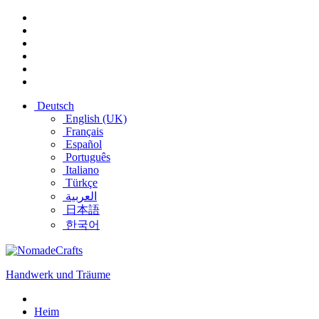
Deutsch
English (UK)
Français
Español
Português
Italiano
Türkçe
العربية
日本語
한국어
Handwerk und Träume
Heim