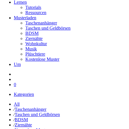
Lernen
Tutorials
Ressourcen
Musterladen
Taschenanhänger
Taschen und Geldbörsen
BDSM
Ziernähte
Wohnkultur
Musik
Plüschtiere
Kostenlose Muster
Um
0
Kategorien
All
⁄
Taschenanhänger
⁄
Taschen und Geldbörsen
⁄
BDSM
⁄
Ziernähte