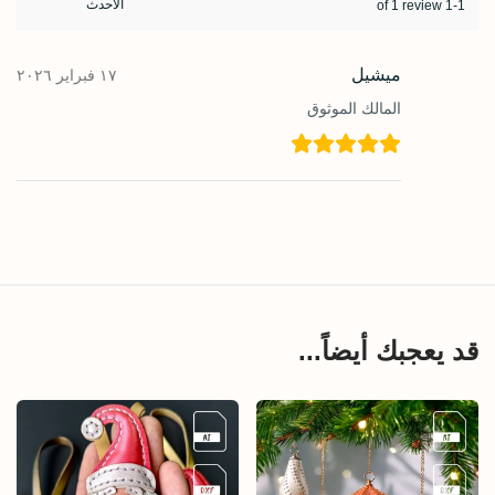
1-1 of 1 review
ميشيل
١٧ فبراير ٢٠٢٦
المالك الموثوق
قد يعجبك أيضاً...