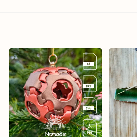
5.00
من 5