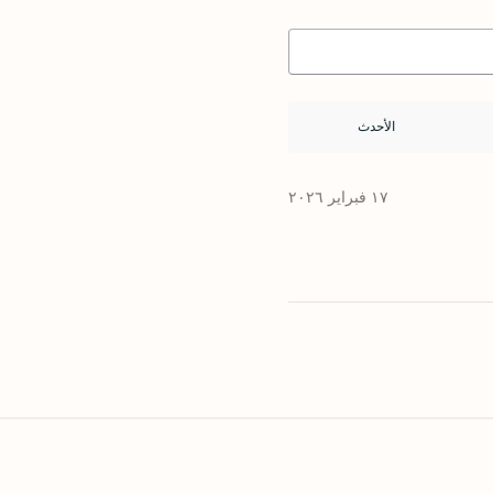
١٧ فبراير ٢٠٢٦