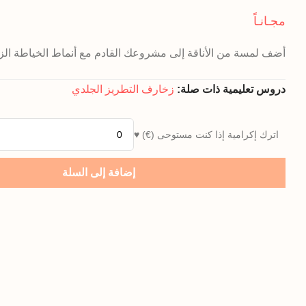
تم التقييم بـ
مجـانـاً
5.00
من 5 بناءً
على تقييم عميل
أضف لمسة من الأناقة إلى مشروعك القادم مع أنماط الخياطة الزخر
واحد من 5
دروس تعليمية ذات صلة:
زخارف التطريز الجلدي
اترك إكرامية إذا كنت مستوحى (€) ♥
إضافة إلى السلة