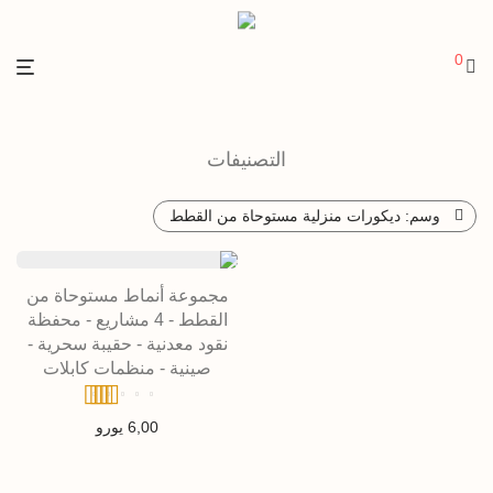
0
التصنيفات
وسم:
ديكورات منزلية مستوحاة من القطط
مجموعة أنماط مستوحاة من
القطط - 4 مشاريع - محفظة
نقود معدنية - حقيبة سحرية -
صينية - منظمات كابلات
تم التقييم
6,00
يورو
4.89
من 5